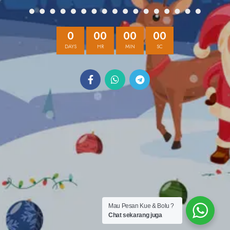
0
00
00
00
DAYS
HR
MIN
SC
Mau Pesan Kue & Bolu ?
Chat sekarang juga