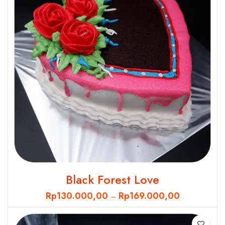
Black Forest Love
Rp
130.000,00
Rp
169.000,00
–