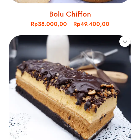
Bolu Chiffon
Rp
38.000,00
Rp
49.400,00
–