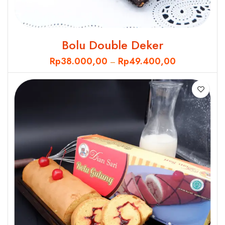
Bolu Double Deker
Rp
38.000,00
Rp
49.400,00
–