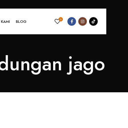
0
 KAMI
BLOG
ndungan jago