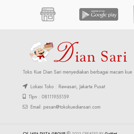
Toko Kue Dian Sari menyediakan berbagai macam kue 
Lokasi Toko : Rawasari, Jakarta Pusat
Tlpn : 08111955159
Email: pesan@tokokuediansari.com
CV. JAYA DUTA GROUP
2023 CREATED BY
GoNet
.