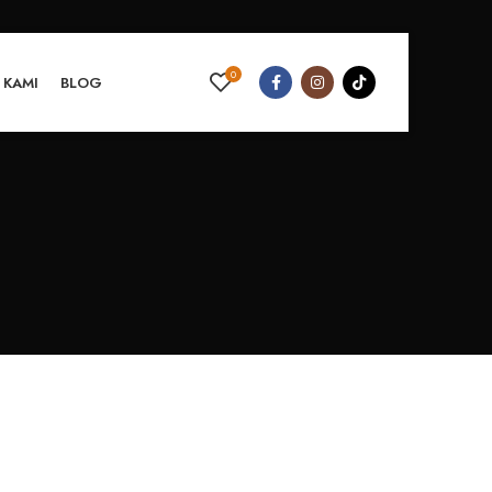
0
 KAMI
BLOG
I