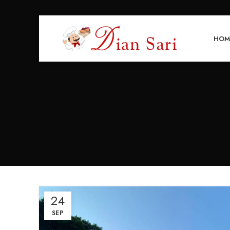
HOM
24
SEP